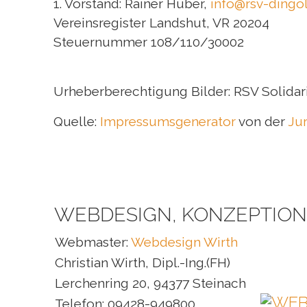
1. Vorstand: Rainer Huber,
info@rsv-dingol
Vereinsregister Landshut, VR 20204
Steuernummer 108/110/30002
Urheberberechtigung Bilder: RSV Solidarit
Quelle:
Impressumsgenerator
von der
Ju
WEBDESIGN, KONZEPTIO
Webmaster:
Webdesign Wirth
Christian Wirth, Dipl.-Ing.(FH)
Lerchenring 20, 94377 Steinach
Telefon: 09428-949800