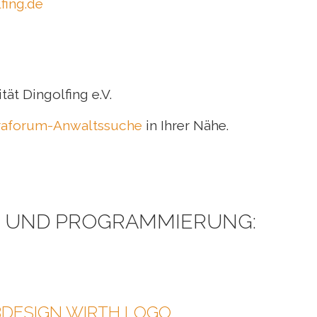
fing.de
ät Dingolfing e.V.
raforum-Anwaltssuche
in Ihrer Nähe.
N UND PROGRAMMIERUNG: