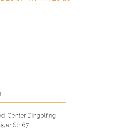
n
d-Center Dingolfing
ger Str. 67