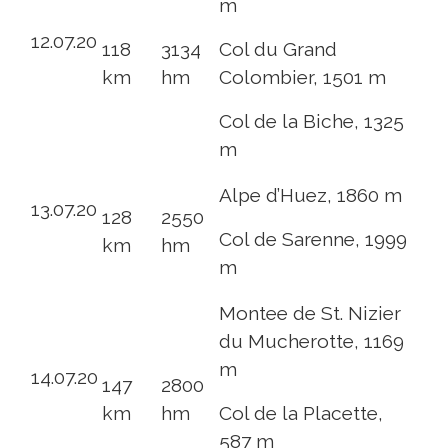
m
12.07.20
118
3134
Col du Grand
km
hm
Colombier, 1501 m
Col de la Biche, 1325
m
Alpe d’Huez, 1860 m
13.07.20
128
2550
Col de Sarenne, 1999
km
hm
m
Montee de St. Nizier
du Mucherotte, 1169
m
14.07.20
147
2800
km
hm
Col de la Placette,
587 m